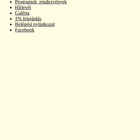
Programok, rendezvények
Hírlevél
Galéria
1% felajánlás
Belépési nyilatkozat
Facebook