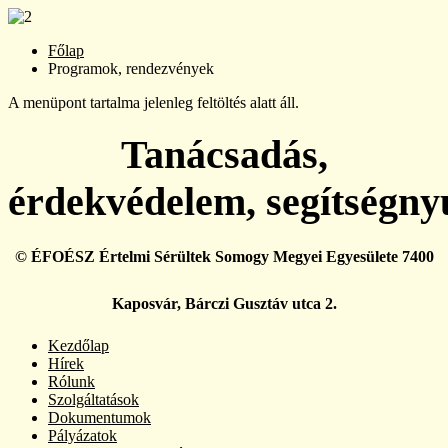
Főlap
Programok, rendezvények
A menüpont tartalma jelenleg feltöltés alatt áll.
Tanácsadás,
érdekvédelem, segítségny
© ÉFOÉSZ Értelmi Sérültek Somogy Megyei Egyesülete 7400
Kaposvár, Bárczi Gusztáv utca 2.
Kezdőlap
Hírek
Rólunk
Szolgáltatások
Dokumentumok
Pályázatok