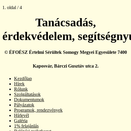
1. oldal / 4
Tanácsadás,
érdekvédelem, segítségny
© ÉFOÉSZ Értelmi Sérültek Somogy Megyei Egyesülete 7400
Kaposvár, Bárczi Gusztáv utca 2.
Kezdőlap
Hírek
Rólunk
Szolgáltatások
Dokumentumok
Pályázatok
Programok, rendezvények
Hírlevél
Galéria
1% felajánlás