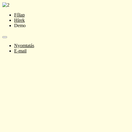
Főlap
Hírek
Demo
Nyomtatás
E-mail