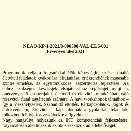
NEAO-KP-1-2021/8-000598-VAL-ELS/001
Érvényes-ülés 2021
Programunk célja a fogyatékkal élők képességfejlesztése, önálló
életviteli feladatok gyakorlása, elsajátítása, értékrendjének magasabb
szintre emelése, az együttműködés, asszertivitás fejlesztése. Az
ehhez szükséges készségek elsajátításához segítséget nyújt az
önérvényesítő csoportjaink életmód és életviteli munkájában való
részvétel, fiatal tagtársaink számára. A havi workshopok témáihoz –
így a Vészhelyzetek, Szabadidő eltöltés, Párkapcsolatok, Jogok és
érdekvédelem, Életvitel – kapcsolódnak a gyakorlati feladatok,
miközben felhívjuk a veszélyekre a figyelmet.
Nagy hangsúlyt helyezünk az IKT kompetenciák fejlesztésére,
folyamatosan alkalmazzuk az okos eszközök adta lehetőséget.