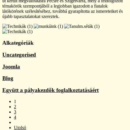
út került megvalósításra Pécsre és Szigetvárra, mely a feldolgozott
témakörök szempontjából a legjobban igazodott a fiatalok
látókörének szélesítéséhez, továbbá gyarapította az ismereteiket és
újabb tapasztalatokat szereztek.
Alkategóriák
Uncategorised
Joomla
Blog
Együtt a pályakezdők foglalkoztatásáért
1
2
3
4
Utolsó