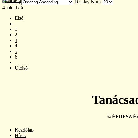
Ordering
Display Num
4. oldal / 6
Első
1
2
3
4
5
6
Utolsó
Tanácsad
© ÉFOÉSZ Érte
Kezdőlap
Hírek