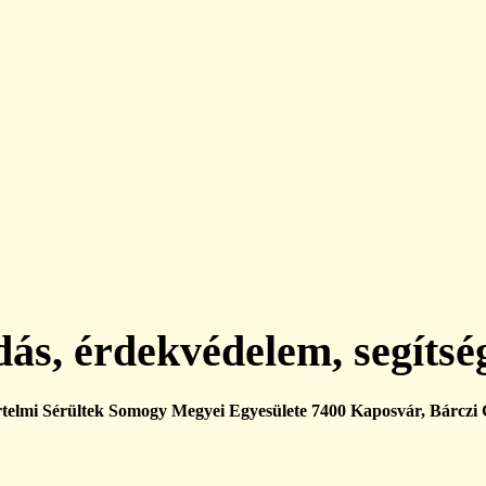
ás, érdekvédelem, segítsé
lmi Sérültek Somogy Megyei Egyesülete 7400 Kaposvár, Bárczi G