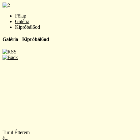
Főlap
Galéria
Kipróbál6od
Galéria - Kipróbál6od
Turul Étterem
é...